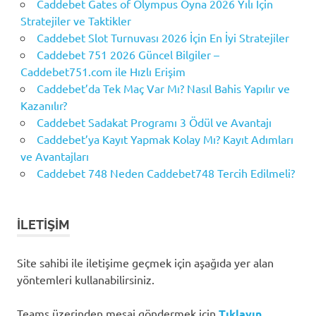
Caddebet Gates of Olympus Oyna 2026 Yılı İçin
Stratejiler ve Taktikler
Caddebet Slot Turnuvası 2026 İçin En İyi Stratejiler
Caddebet 751 2026 Güncel Bilgiler –
Caddebet751.com ile Hızlı Erişim
Caddebet’da Tek Maç Var Mı? Nasıl Bahis Yapılır ve
Kazanılır?
Caddebet Sadakat Programı 3 Ödül ve Avantajı
Caddebet’ya Kayıt Yapmak Kolay Mı? Kayıt Adımları
ve Avantajları
Caddebet 748 Neden Caddebet748 Tercih Edilmeli?
İLETIŞIM
Site sahibi ile iletişime geçmek için aşağıda yer alan
yöntemleri kullanabilirsiniz.
Teams üzerinden mesaj göndermek için
Tıklayın