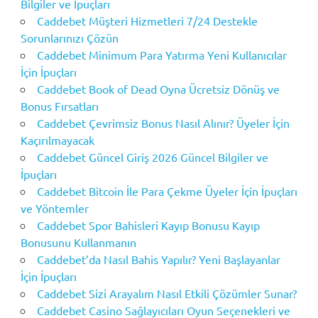
Bilgiler ve İpuçları
Caddebet Müşteri Hizmetleri 7/24 Destekle
Sorunlarınızı Çözün
Caddebet Minimum Para Yatırma Yeni Kullanıcılar
İçin İpuçları
Caddebet Book of Dead Oyna Ücretsiz Dönüş ve
Bonus Fırsatları
Caddebet Çevrimsiz Bonus Nasıl Alınır? Üyeler İçin
Kaçırılmayacak
Caddebet Güncel Giriş 2026 Güncel Bilgiler ve
İpuçları
Caddebet Bitcoin İle Para Çekme Üyeler İçin İpuçları
ve Yöntemler
Caddebet Spor Bahisleri Kayıp Bonusu Kayıp
Bonusunu Kullanmanın
Caddebet’da Nasıl Bahis Yapılır? Yeni Başlayanlar
İçin İpuçları
Caddebet Sizi Arayalım Nasıl Etkili Çözümler Sunar?
Caddebet Casino Sağlayıcıları Oyun Seçenekleri ve