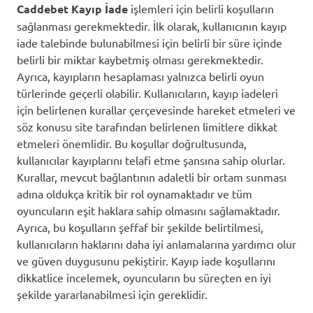
Caddebet Kayıp İade
işlemleri için belirli koşulların
sağlanması gerekmektedir. İlk olarak, kullanıcının kayıp
iade talebinde bulunabilmesi için belirli bir süre içinde
belirli bir miktar kaybetmiş olması gerekmektedir.
Ayrıca, kayıpların hesaplaması yalnızca belirli oyun
türlerinde geçerli olabilir. Kullanıcıların, kayıp iadeleri
için belirlenen kurallar çerçevesinde hareket etmeleri ve
söz konusu site tarafından belirlenen limitlere dikkat
etmeleri önemlidir. Bu koşullar doğrultusunda,
kullanıcılar kayıplarını telafi etme şansına sahip olurlar.
Kurallar, mevcut bağlantının adaletli bir ortam sunması
adına oldukça kritik bir rol oynamaktadır ve tüm
oyuncuların eşit haklara sahip olmasını sağlamaktadır.
Ayrıca, bu koşulların şeffaf bir şekilde belirtilmesi,
kullanıcıların haklarını daha iyi anlamalarına yardımcı olur
ve güven duygusunu pekiştirir. Kayıp iade koşullarını
dikkatlice incelemek, oyuncuların bu süreçten en iyi
şekilde yararlanabilmesi için gereklidir.