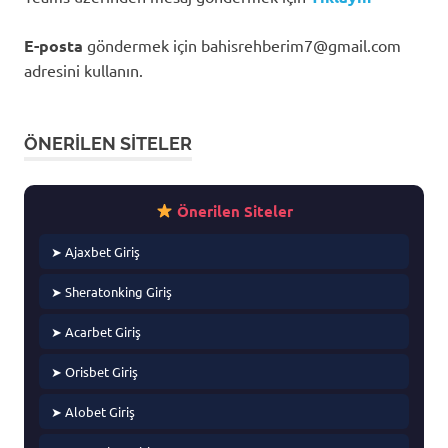
E-posta
göndermek için
bahisrehberim7@gmail.com
adresini kullanın.
ÖNERILEN SITELER
Önerilen Siteler
➤ Ajaxbet Giriş
➤ Sheratonking Giriş
➤ Acarbet Giriş
➤ Orisbet Giriş
➤ Alobet Giriş