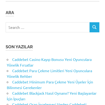
ARA
Search
SEARCH
for:
SON YAZILAR
Caddebet Casino Kayıp Bonusu Yeni Oyunculara
Yönelik Fırsatlar
Caddebet Para Çekme Limitleri Yeni Oyunculara
Yönelik Rehber
Caddebet Minimum Para Çekme Yeni Üyeler İçin
Bilinmesi Gerekenler
Caddebet Blackjack Nasıl Oynanır? Yeni Başlayanlar
İçin İpuçları
Caddebet Oran İncelemesi Neden Caddebeti