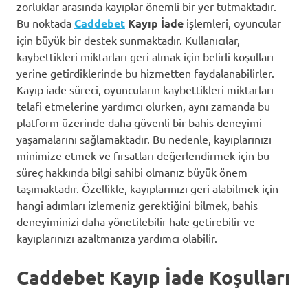
zorluklar arasında kayıplar önemli bir yer tutmaktadır.
Bu noktada
Caddebet
Kayıp İade
işlemleri, oyuncular
için büyük bir destek sunmaktadır. Kullanıcılar,
kaybettikleri miktarları geri almak için belirli koşulları
yerine getirdiklerinde bu hizmetten faydalanabilirler.
Kayıp iade süreci, oyuncuların kaybettikleri miktarları
telafi etmelerine yardımcı olurken, aynı zamanda bu
platform üzerinde daha güvenli bir bahis deneyimi
yaşamalarını sağlamaktadır. Bu nedenle, kayıplarınızı
minimize etmek ve fırsatları değerlendirmek için bu
süreç hakkında bilgi sahibi olmanız büyük önem
taşımaktadır. Özellikle, kayıplarınızı geri alabilmek için
hangi adımları izlemeniz gerektiğini bilmek, bahis
deneyiminizi daha yönetilebilir hale getirebilir ve
kayıplarınızı azaltmanıza yardımcı olabilir.
Caddebet Kayıp İade Koşulları