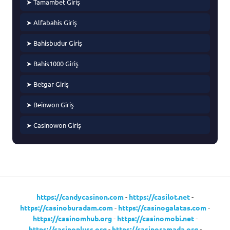
➤ Tamambet Giriş
➤ Alfabahis Giriş
➤ Bahisbudur Giriş
➤ Bahis1000 Giriş
➤ Betgar Giriş
➤ Beinwon Giriş
➤ Casinowon Giriş
https://candycasinon.com
-
https://casilot.net
-
https://casinoburadam.com
-
https://casinogalatas.com
-
https://casinomhub.org
-
https://casinomobi.net
-
https://casinopluss.org
-
https://casinoramada.org
-