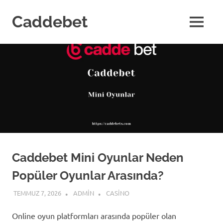
Skip
to
Caddebet
MENU
content
Caddebet Mini Oyunlar Neden
Popüler Oyunlar Arasında?
TEMMUZ 7, 2026
ADMIN
CASINO
Online oyun platformları arasında popüler olan