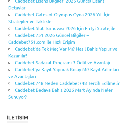
Caddebet Lisans Bilgileri 2026 Güncel Lisans
Detayları
Caddebet Gates of Olympus Oyna 2026 Yılı İçin
Stratejiler ve Taktikler
Caddebet Slot Turnuvası 2026 İçin En İyi Stratejiler
Caddebet 751 2026 Güncel Bilgiler –
Caddebet751.com ile Hızlı Erişim
Caddebet’da Tek Maç Var Mı? Nasıl Bahis Yapılır ve
Kazanılır?
Caddebet Sadakat Programı 3 Ödül ve Avantajı
Caddebet’ya Kayıt Yapmak Kolay Mı? Kayıt Adımları
ve Avantajları
Caddebet 748 Neden Caddebet748 Tercih Edilmeli?
Caddebet Bedava Bahis 2026 Mart Ayında Neler
Sunuyor?
İLETIŞIM