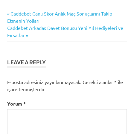
eğlenceli
Previous
Yazı
Caddebet Canlı Skor Anlık Maç Sonuçlarını Takip
oyunlar
Post:
Etmenin Yolları
gezinmesi
mini
Next
Caddebet Arkadas Davet Bonusu Yeni Yıl Hediyeleri ve
oyunlar
Post:
Fırsatlar
online
yarışmalar
LEAVE A REPLY
E-posta adresiniz yayınlanmayacak.
Gerekli alanlar
*
ile
işaretlenmişlerdir
Yorum
*