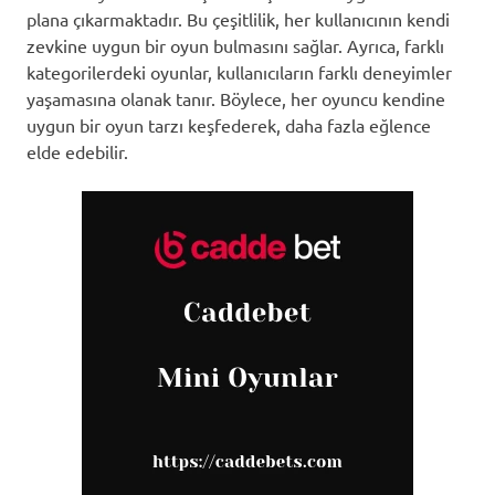
plana çıkarmaktadır. Bu çeşitlilik, her kullanıcının kendi
zevkine uygun bir oyun bulmasını sağlar. Ayrıca, farklı
kategorilerdeki oyunlar, kullanıcıların farklı deneyimler
yaşamasına olanak tanır. Böylece, her oyuncu kendine
uygun bir oyun tarzı keşfederek, daha fazla eğlence
elde edebilir.