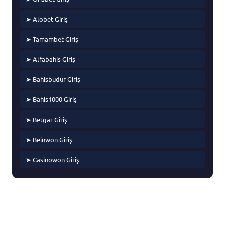
➤ Alobet Giriş
➤ Tamambet Giriş
➤ Alfabahis Giriş
➤ Bahisbudur Giriş
➤ Bahis1000 Giriş
➤ Betgar Giriş
➤ Beinwon Giriş
➤ Casinowon Giriş