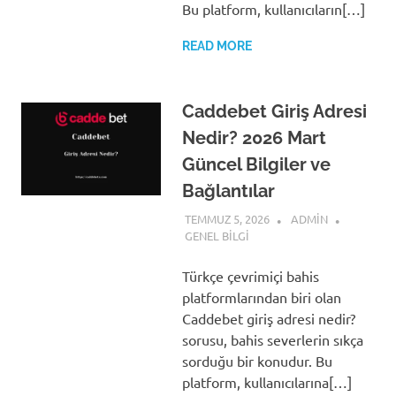
Bu platform, kullanıcıların[…]
READ MORE
Caddebet Giriş Adresi
Nedir? 2026 Mart
Güncel Bilgiler ve
Bağlantılar
TEMMUZ 5, 2026
ADMIN
GENEL BILGI
Türkçe çevrimiçi bahis
platformlarından biri olan
Caddebet giriş adresi nedir?
sorusu, bahis severlerin sıkça
sorduğu bir konudur. Bu
platform, kullanıcılarına[…]