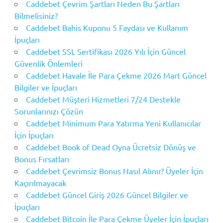
Caddebet Çevrim Şartları Neden Bu Şartları
Bilmelisiniz?
Caddebet Bahis Kuponu 5 Faydası ve Kullanım
İpuçları
Caddebet SSL Sertifikası 2026 Yılı İçin Güncel
Güvenlik Önlemleri
Caddebet Havale İle Para Çekme 2026 Mart Güncel
Bilgiler ve İpuçları
Caddebet Müşteri Hizmetleri 7/24 Destekle
Sorunlarınızı Çözün
Caddebet Minimum Para Yatırma Yeni Kullanıcılar
İçin İpuçları
Caddebet Book of Dead Oyna Ücretsiz Dönüş ve
Bonus Fırsatları
Caddebet Çevrimsiz Bonus Nasıl Alınır? Üyeler İçin
Kaçırılmayacak
Caddebet Güncel Giriş 2026 Güncel Bilgiler ve
İpuçları
Caddebet Bitcoin İle Para Çekme Üyeler İçin İpuçları