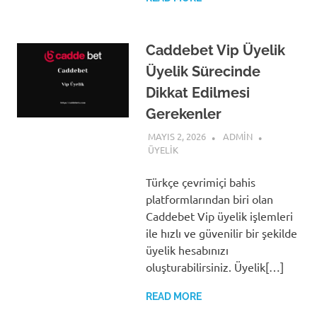
Caddebet Vip Üyelik
Üyelik Sürecinde
Dikkat Edilmesi
Gerekenler
MAYIS 2, 2026
ADMIN
ÜYELIK
Türkçe çevrimiçi bahis
platformlarından biri olan
Caddebet Vip üyelik işlemleri
ile hızlı ve güvenilir bir şekilde
üyelik hesabınızı
oluşturabilirsiniz. Üyelik[…]
READ MORE