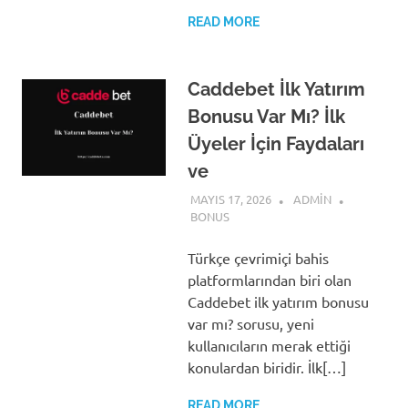
READ MORE
Caddebet İlk Yatırım
Bonusu Var Mı? İlk
Üyeler İçin Faydaları
ve
MAYIS 17, 2026
ADMIN
BONUS
Türkçe çevrimiçi bahis
platformlarından biri olan
Caddebet ilk yatırım bonusu
var mı? sorusu, yeni
kullanıcıların merak ettiği
konulardan biridir. İlk[…]
READ MORE