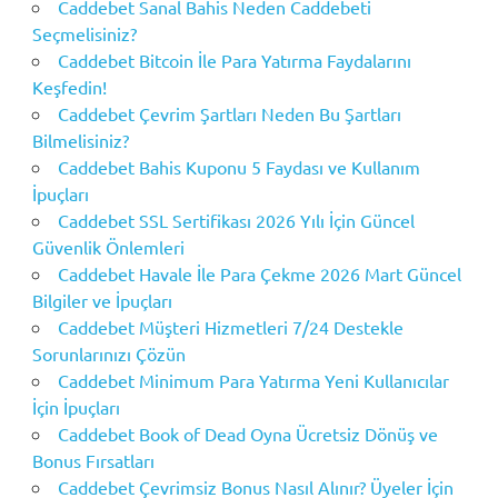
Caddebet Sanal Bahis Neden Caddebeti
Seçmelisiniz?
Caddebet Bitcoin İle Para Yatırma Faydalarını
Keşfedin!
Caddebet Çevrim Şartları Neden Bu Şartları
Bilmelisiniz?
Caddebet Bahis Kuponu 5 Faydası ve Kullanım
İpuçları
Caddebet SSL Sertifikası 2026 Yılı İçin Güncel
Güvenlik Önlemleri
Caddebet Havale İle Para Çekme 2026 Mart Güncel
Bilgiler ve İpuçları
Caddebet Müşteri Hizmetleri 7/24 Destekle
Sorunlarınızı Çözün
Caddebet Minimum Para Yatırma Yeni Kullanıcılar
İçin İpuçları
Caddebet Book of Dead Oyna Ücretsiz Dönüş ve
Bonus Fırsatları
Caddebet Çevrimsiz Bonus Nasıl Alınır? Üyeler İçin