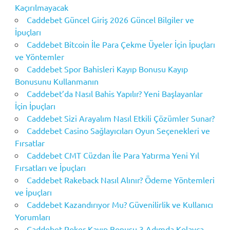
Kaçırılmayacak
Caddebet Güncel Giriş 2026 Güncel Bilgiler ve
İpuçları
Caddebet Bitcoin İle Para Çekme Üyeler İçin İpuçları
ve Yöntemler
Caddebet Spor Bahisleri Kayıp Bonusu Kayıp
Bonusunu Kullanmanın
Caddebet’da Nasıl Bahis Yapılır? Yeni Başlayanlar
İçin İpuçları
Caddebet Sizi Arayalım Nasıl Etkili Çözümler Sunar?
Caddebet Casino Sağlayıcıları Oyun Seçenekleri ve
Fırsatlar
Caddebet CMT Cüzdan İle Para Yatırma Yeni Yıl
Fırsatları ve İpuçları
Caddebet Rakeback Nasıl Alınır? Ödeme Yöntemleri
ve İpuçları
Caddebet Kazandırıyor Mu? Güvenilirlik ve Kullanıcı
Yorumları
Caddebet Poker Kayıp Bonusu 3 Adımda Kolayca