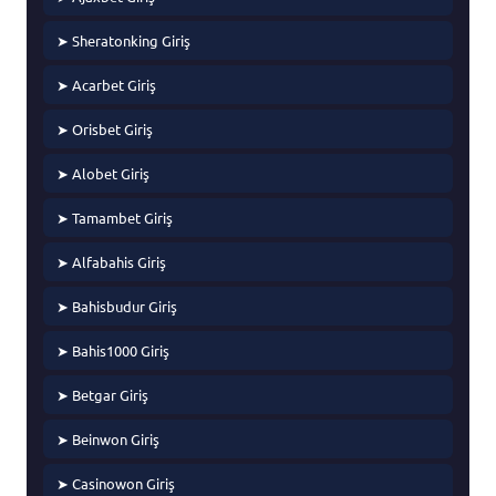
➤ Sheratonking Giriş
➤ Acarbet Giriş
➤ Orisbet Giriş
➤ Alobet Giriş
➤ Tamambet Giriş
➤ Alfabahis Giriş
➤ Bahisbudur Giriş
➤ Bahis1000 Giriş
➤ Betgar Giriş
➤ Beinwon Giriş
➤ Casinowon Giriş