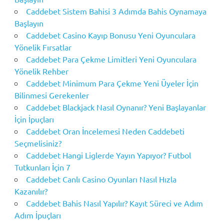
Caddebet Sistem Bahisi 3 Adımda Bahis Oynamaya
Başlayın
Caddebet Casino Kayıp Bonusu Yeni Oyunculara
Yönelik Fırsatlar
Caddebet Para Çekme Limitleri Yeni Oyunculara
Yönelik Rehber
Caddebet Minimum Para Çekme Yeni Üyeler İçin
Bilinmesi Gerekenler
Caddebet Blackjack Nasıl Oynanır? Yeni Başlayanlar
İçin İpuçları
Caddebet Oran İncelemesi Neden Caddebeti
Seçmelisiniz?
Caddebet Hangi Liglerde Yayın Yapıyor? Futbol
Tutkunları İçin 7
Caddebet Canlı Casino Oyunları Nasıl Hızla
Kazanılır?
Caddebet Bahis Nasıl Yapılır? Kayıt Süreci ve Adım
Adım İpuçları