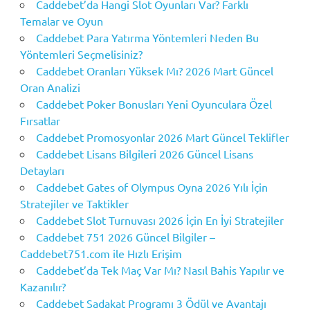
Caddebet’da Hangi Slot Oyunları Var? Farklı
Temalar ve Oyun
Caddebet Para Yatırma Yöntemleri Neden Bu
Yöntemleri Seçmelisiniz?
Caddebet Oranları Yüksek Mı? 2026 Mart Güncel
Oran Analizi
Caddebet Poker Bonusları Yeni Oyunculara Özel
Fırsatlar
Caddebet Promosyonlar 2026 Mart Güncel Teklifler
Caddebet Lisans Bilgileri 2026 Güncel Lisans
Detayları
Caddebet Gates of Olympus Oyna 2026 Yılı İçin
Stratejiler ve Taktikler
Caddebet Slot Turnuvası 2026 İçin En İyi Stratejiler
Caddebet 751 2026 Güncel Bilgiler –
Caddebet751.com ile Hızlı Erişim
Caddebet’da Tek Maç Var Mı? Nasıl Bahis Yapılır ve
Kazanılır?
Caddebet Sadakat Programı 3 Ödül ve Avantajı