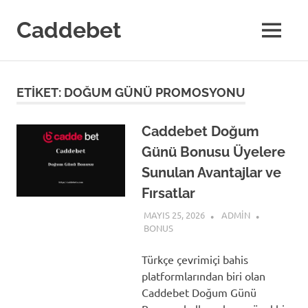
Skip
to
Caddebet
MENU
content
ETIKET:
DOĞUM GÜNÜ PROMOSYONU
Caddebet Doğum
Günü Bonusu Üyelere
Sunulan Avantajlar ve
Fırsatlar
MAYIS 25, 2026
ADMIN
BONUS
Türkçe çevrimiçi bahis
platformlarından biri olan
Caddebet Doğum Günü