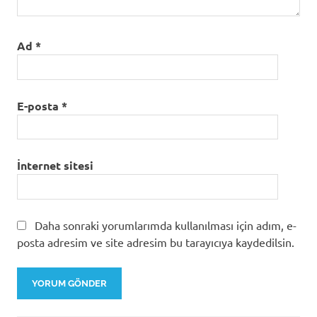
Ad
*
E-posta
*
İnternet sitesi
Daha sonraki yorumlarımda kullanılması için adım, e-
posta adresim ve site adresim bu tarayıcıya kaydedilsin.