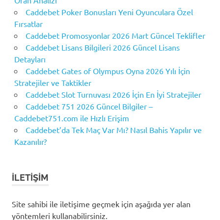
Caddebet Poker Bonusları Yeni Oyunculara Özel
Fırsatlar
Caddebet Promosyonlar 2026 Mart Güncel Teklifler
Caddebet Lisans Bilgileri 2026 Güncel Lisans
Detayları
Caddebet Gates of Olympus Oyna 2026 Yılı İçin
Stratejiler ve Taktikler
Caddebet Slot Turnuvası 2026 İçin En İyi Stratejiler
Caddebet 751 2026 Güncel Bilgiler –
Caddebet751.com ile Hızlı Erişim
Caddebet’da Tek Maç Var Mı? Nasıl Bahis Yapılır ve
Kazanılır?
İLETIŞIM
Site sahibi ile iletişime geçmek için aşağıda yer alan
yöntemleri kullanabilirsiniz.