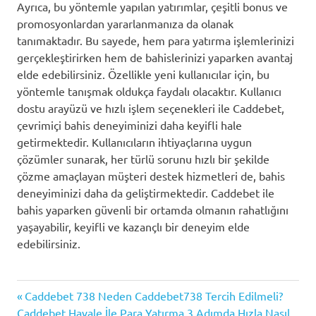
Ayrıca, bu yöntemle yapılan yatırımlar, çeşitli bonus ve
promosyonlardan yararlanmanıza da olanak
tanımaktadır. Bu sayede, hem para yatırma işlemlerinizi
gerçekleştirirken hem de bahislerinizi yaparken avantaj
elde edebilirsiniz. Özellikle yeni kullanıcılar için, bu
yöntemle tanışmak oldukça faydalı olacaktır. Kullanıcı
dostu arayüzü ve hızlı işlem seçenekleri ile Caddebet,
çevrimiçi bahis deneyiminizi daha keyifli hale
getirmektedir. Kullanıcıların ihtiyaçlarına uygun
çözümler sunarak, her türlü sorunu hızlı bir şekilde
çözme amaçlayan müşteri destek hizmetleri de, bahis
deneyiminizi daha da geliştirmektedir. Caddebet ile
bahis yaparken güvenli bir ortamda olmanın rahatlığını
yaşayabilir, keyifli ve kazançlı bir deneyim elde
edebilirsiniz.
Banka
Previous
Yazı
Caddebet 738 Neden Caddebet738 Tercih Edilmeli?
Havalesi
Next
Post:
Caddebet Havale İle Para Yatırma 3 Adımda Hızla Nasıl