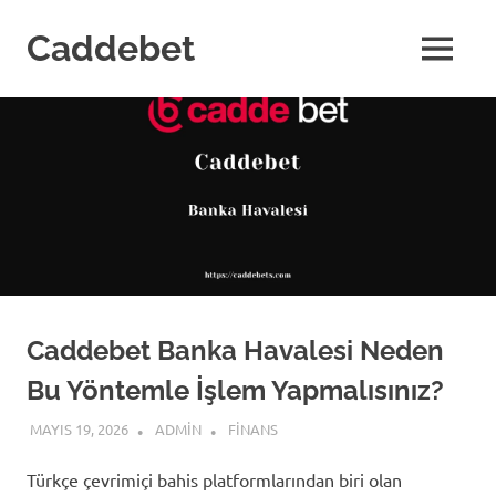
Skip
to
Caddebet
MENU
content
Caddebet Banka Havalesi Neden
Bu Yöntemle İşlem Yapmalısınız?
MAYIS 19, 2026
ADMIN
FINANS
Türkçe çevrimiçi bahis platformlarından biri olan