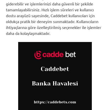
giderebilir ve işlemlerinizi daha güvenli bir şekilde
tamamlayabilirsiniz. Hızlı işlem süreleri ve kullanıcı
dostu arayüzü sayesinde, Caddebet kullanıcıları için
oldukça pratik bir deneyim sunmaktadır. Kullanıcıların
ihtiyaçlarına göre özelleştirilmiş seçenekler ile işlemler
daha da kolaylaşmaktadır.