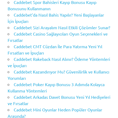
Caddebet Spor Bahisleri Kayıp Bonusu Kayıp
Bonusunu Kullanmanın
Caddebet’da Nasıl Bahis Yapılır? Yeni Başlayanlar
İçin İpuçları
Caddebet Sizi Arayalım Nasıl Etkili Çözümler Sunar?
Caddebet Casino Sağlayıcıları Oyun Seçenekleri ve
Fırsatlar
Caddebet CMT Cüzdan İle Para Yatırma Yeni Yıl
Fırsatları ve İpuçları
Caddebet Rakeback Nasıl Alınır? Ödeme Yöntemleri
ve İpuçları
Caddebet Kazandırıyor Mu? Güvenilirlik ve Kullanıcı
Yorumları
Caddebet Poker Kayıp Bonusu 3 Adımda Kolayca
Kullanma Yöntemleri
Caddebet Arkadas Davet Bonusu Yeni Yıl Hediyeleri
ve Fırsatlar
Caddebet Mini Oyunlar Neden Popüler Oyunlar
Arasında?