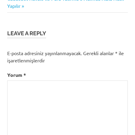
gezinmesi
Caddebet
Post:
Yapılır
para
yatırma
Güvenli
bahis
LEAVE A REPLY
işlemleri
E-posta adresiniz yayınlanmayacak.
Gerekli alanlar
*
ile
işaretlenmişlerdir
Yorum
*