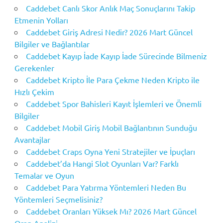
Caddebet Canlı Skor Anlık Maç Sonuçlarını Takip
Etmenin Yolları
Caddebet Giriş Adresi Nedir? 2026 Mart Güncel
Bilgiler ve Bağlantılar
Caddebet Kayıp İade Kayıp İade Sürecinde Bilmeniz
Gerekenler
Caddebet Kripto İle Para Çekme Neden Kripto ile
Hızlı Çekim
Caddebet Spor Bahisleri Kayıt İşlemleri ve Önemli
Bilgiler
Caddebet Mobil Giriş Mobil Bağlantının Sunduğu
Avantajlar
Caddebet Craps Oyna Yeni Stratejiler ve İpuçları
Caddebet’da Hangi Slot Oyunları Var? Farklı
Temalar ve Oyun
Caddebet Para Yatırma Yöntemleri Neden Bu
Yöntemleri Seçmelisiniz?
Caddebet Oranları Yüksek Mı? 2026 Mart Güncel
Oran Analizi