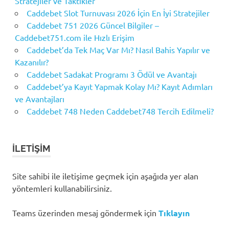
Stratejiler ve Taktikler
Caddebet Slot Turnuvası 2026 İçin En İyi Stratejiler
Caddebet 751 2026 Güncel Bilgiler –
Caddebet751.com ile Hızlı Erişim
Caddebet’da Tek Maç Var Mı? Nasıl Bahis Yapılır ve
Kazanılır?
Caddebet Sadakat Programı 3 Ödül ve Avantajı
Caddebet’ya Kayıt Yapmak Kolay Mı? Kayıt Adımları
ve Avantajları
Caddebet 748 Neden Caddebet748 Tercih Edilmeli?
İLETIŞIM
Site sahibi ile iletişime geçmek için aşağıda yer alan
yöntemleri kullanabilirsiniz.
Teams üzerinden mesaj göndermek için
Tıklayın