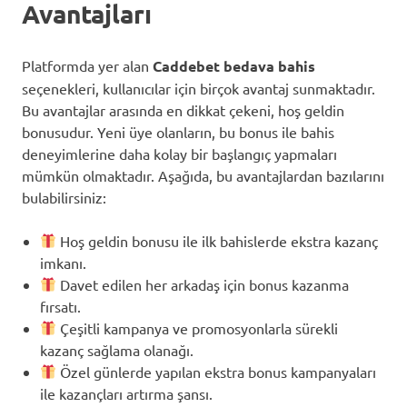
Avantajları
Platformda yer alan
Caddebet bedava bahis
seçenekleri, kullanıcılar için birçok avantaj sunmaktadır.
Bu avantajlar arasında en dikkat çekeni, hoş geldin
bonusudur. Yeni üye olanların, bu bonus ile bahis
deneyimlerine daha kolay bir başlangıç yapmaları
mümkün olmaktadır. Aşağıda, bu avantajlardan bazılarını
bulabilirsiniz:
Hoş geldin bonusu ile ilk bahislerde ekstra kazanç
imkanı.
Davet edilen her arkadaş için bonus kazanma
fırsatı.
Çeşitli kampanya ve promosyonlarla sürekli
kazanç sağlama olanağı.
Özel günlerde yapılan ekstra bonus kampanyaları
ile kazançları artırma şansı.