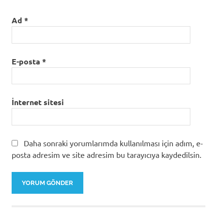
Ad
*
E-posta
*
İnternet sitesi
Daha sonraki yorumlarımda kullanılması için adım, e-
posta adresim ve site adresim bu tarayıcıya kaydedilsin.