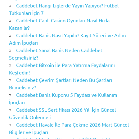
Caddebet Hangi Liglerde Yayın Yapıyor? Futbol
Tutkunları İçin 7
Caddebet Canlı Casino Oyunları Nasıl Hızla
Kazanılır?
Caddebet Bahis Nasıl Yapılır? Kayıt Süreci ve Adım
Adım İpuçları
Caddebet Sanal Bahis Neden Caddebeti
Seçmelisiniz?
Caddebet Bitcoin İle Para Yatırma Faydalarını
Keşfedin!
Caddebet Çevrim Şartları Neden Bu Şartları
Bilmelisiniz?
Caddebet Bahis Kuponu 5 Faydası ve Kullanım
İpuçları
Caddebet SSL Sertifikası 2026 Yılı İçin Güncel
Güvenlik Önlemleri
Caddebet Havale İle Para Çekme 2026 Mart Güncel
Bilgiler ve İpuçları