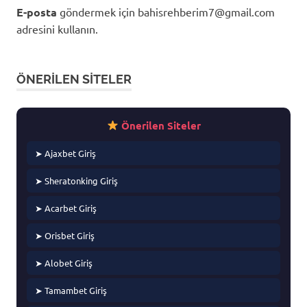
E-posta
göndermek için
bahisrehberim7@gmail.com
adresini kullanın.
ÖNERILEN SITELER
Önerilen Siteler
➤ Ajaxbet Giriş
➤ Sheratonking Giriş
➤ Acarbet Giriş
➤ Orisbet Giriş
➤ Alobet Giriş
➤ Tamambet Giriş