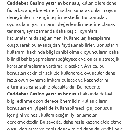
Caddebet Casino yatırım bonusu
, kullanıcılara daha
fazla kazanç elde etme fırsatları sunarak onların oyun
deneyimlerini zenginleştirmektedir. Bu bonuslar,
oyuncuların yatırımlarını değerlendirmelerine olanak
tanırken, aynı zamanda daha çeşitli oyunlara
katılmalarını da sağlar. Yeni kullanıcılar, hesaplarını
oluşturarak bu avantajdan faydalanabilirler. Bonusların
kullanımı hakkında bilgi sahibi olmak, oyuncuların daha
bilinçli bahis yapmalarını sağlayacak ve onların stratejik
kararlar almalarına yardımcı olacaktır. Ayrıca, bu
bonusları etkin bir şekilde kullanarak, oyuncular daha
fazla oyun oynama imkanı bulacak ve kazançlarını
artırma şansına sahip olacaklardır. Bu nedenle,
Caddebet Casino yatırım bonusu
hakkında detaylı
bilgi edinmek son derece önemlidir. Kullanıcıların
bonusları en iyi şekilde kullanabilmesi için, bonusun
içeriğini ve nasıl kullanılacağını iyi anlamaları
gerekmektedir. Bu sayede, daha fazla kazanç elde etme
olasılıkları artar ve bahis deneyimleri daha da keyifli hale