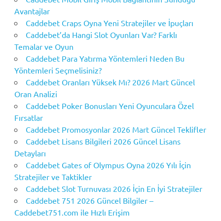
Avantajlar
Caddebet Craps Oyna Yeni Stratejiler ve İpuçları
Caddebet’da Hangi Slot Oyunları Var? Farklı
Temalar ve Oyun
Caddebet Para Yatırma Yöntemleri Neden Bu
Yöntemleri Seçmelisiniz?
Caddebet Oranları Yüksek Mı? 2026 Mart Güncel
Oran Analizi
Caddebet Poker Bonusları Yeni Oyunculara Özel
Fırsatlar
Caddebet Promosyonlar 2026 Mart Güncel Teklifler
Caddebet Lisans Bilgileri 2026 Güncel Lisans
Detayları
Caddebet Gates of Olympus Oyna 2026 Yılı İçin
Stratejiler ve Taktikler
Caddebet Slot Turnuvası 2026 İçin En İyi Stratejiler
Caddebet 751 2026 Güncel Bilgiler –
Caddebet751.com ile Hızlı Erişim