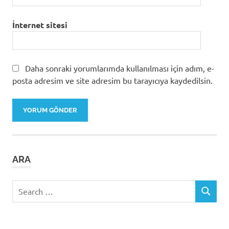
İnternet sitesi
Daha sonraki yorumlarımda kullanılması için adım, e-
posta adresim ve site adresim bu tarayıcıya kaydedilsin.
ARA
Search
SEARCH
for: