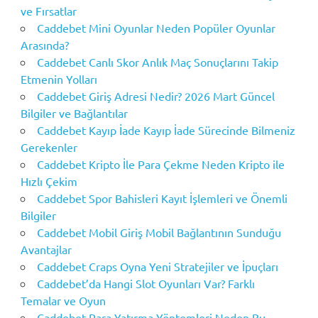
ve Fırsatlar
Caddebet Mini Oyunlar Neden Popüler Oyunlar
Arasında?
Caddebet Canlı Skor Anlık Maç Sonuçlarını Takip
Etmenin Yolları
Caddebet Giriş Adresi Nedir? 2026 Mart Güncel
Bilgiler ve Bağlantılar
Caddebet Kayıp İade Kayıp İade Sürecinde Bilmeniz
Gerekenler
Caddebet Kripto İle Para Çekme Neden Kripto ile
Hızlı Çekim
Caddebet Spor Bahisleri Kayıt İşlemleri ve Önemli
Bilgiler
Caddebet Mobil Giriş Mobil Bağlantının Sunduğu
Avantajlar
Caddebet Craps Oyna Yeni Stratejiler ve İpuçları
Caddebet’da Hangi Slot Oyunları Var? Farklı
Temalar ve Oyun
Caddebet Para Yatırma Yöntemleri Neden Bu