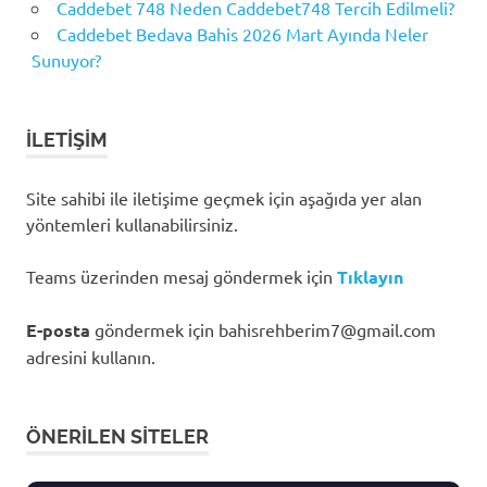
Caddebet 748 Neden Caddebet748 Tercih Edilmeli?
Caddebet Bedava Bahis 2026 Mart Ayında Neler
Sunuyor?
İLETIŞIM
Site sahibi ile iletişime geçmek için aşağıda yer alan
yöntemleri kullanabilirsiniz.
Teams üzerinden mesaj göndermek için
Tıklayın
E-posta
göndermek için
bahisrehberim7@gmail.com
adresini kullanın.
ÖNERILEN SITELER