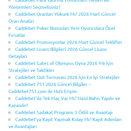
Yöntemleri Seçmelisiniz?
Caddebet Oranları Yüksek Mı? 2026 Mart Güncel
Oran Analizi
Caddebet Poker Bonusları Yeni Oyunculara Özel
Fırsatlar
Caddebet Promosyonlar 2026 Mart Güncel Teklifler
Caddebet Lisans Bilgileri 2026 Güncel Lisans
Detayları
Caddebet Gates of Olympus Oyna 2026 Yılı İçin
Stratejiler ve Taktikler
Caddebet Slot Turnuvası 2026 İçin En İyi Stratejiler
Caddebet 751 2026 Güncel Bilgiler –
Caddebet751.com ile Hızlı Erişim
Caddebet’da Tek Maç Var Mı? Nasıl Bahis Yapılır ve
Kazanılır?
Caddebet Sadakat Programı 3 Ödül ve Avantajı
Caddebet’ya Kayıt Yapmak Kolay Mı? Kayıt Adımları
ve Avantajları