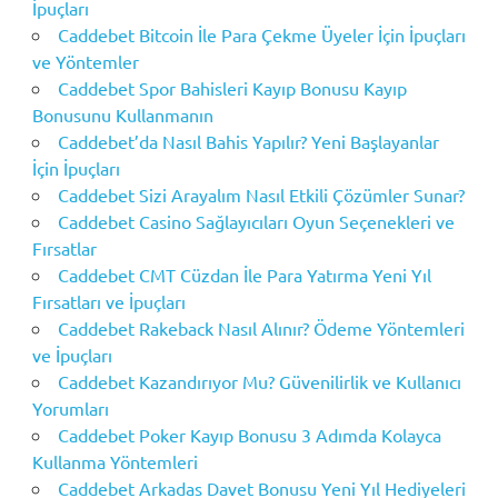
İpuçları
Caddebet Bitcoin İle Para Çekme Üyeler İçin İpuçları
ve Yöntemler
Caddebet Spor Bahisleri Kayıp Bonusu Kayıp
Bonusunu Kullanmanın
Caddebet’da Nasıl Bahis Yapılır? Yeni Başlayanlar
İçin İpuçları
Caddebet Sizi Arayalım Nasıl Etkili Çözümler Sunar?
Caddebet Casino Sağlayıcıları Oyun Seçenekleri ve
Fırsatlar
Caddebet CMT Cüzdan İle Para Yatırma Yeni Yıl
Fırsatları ve İpuçları
Caddebet Rakeback Nasıl Alınır? Ödeme Yöntemleri
ve İpuçları
Caddebet Kazandırıyor Mu? Güvenilirlik ve Kullanıcı
Yorumları
Caddebet Poker Kayıp Bonusu 3 Adımda Kolayca
Kullanma Yöntemleri
Caddebet Arkadas Davet Bonusu Yeni Yıl Hediyeleri