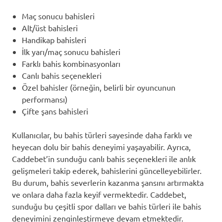
Maç sonucu bahisleri
Alt/üst bahisleri
Handikap bahisleri
İlk yarı/maç sonucu bahisleri
Farklı bahis kombinasyonları
Canlı bahis seçenekleri
Özel bahisler (örneğin, belirli bir oyuncunun
performansı)
Çifte şans bahisleri
Kullanıcılar, bu bahis türleri sayesinde daha farklı ve
heyecan dolu bir bahis deneyimi yaşayabilir. Ayrıca,
Caddebet’in sunduğu canlı bahis seçenekleri ile anlık
gelişmeleri takip ederek, bahislerini güncelleyebilirler.
Bu durum, bahis severlerin kazanma şansını artırmakta
ve onlara daha fazla keyif vermektedir. Caddebet,
sunduğu bu çeşitli spor dalları ve bahis türleri ile bahis
deneyimini zenginleştirmeye devam etmektedir.