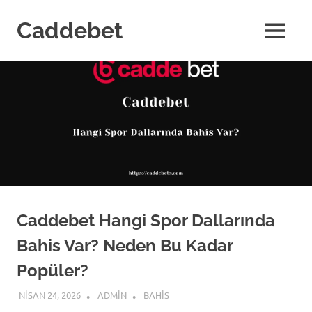
Skip
to
Caddebet
MENU
content
Caddebet Hangi Spor Dallarında
Bahis Var? Neden Bu Kadar
Popüler?
NISAN 24, 2026
ADMIN
BAHIS