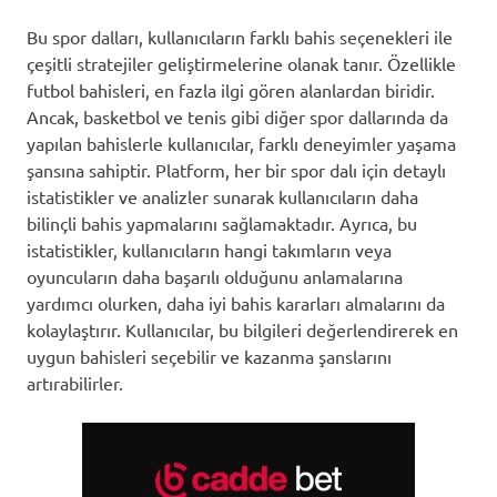
Bu spor dalları, kullanıcıların farklı bahis seçenekleri ile
çeşitli stratejiler geliştirmelerine olanak tanır. Özellikle
futbol bahisleri, en fazla ilgi gören alanlardan biridir.
Ancak, basketbol ve tenis gibi diğer spor dallarında da
yapılan bahislerle kullanıcılar, farklı deneyimler yaşama
şansına sahiptir. Platform, her bir spor dalı için detaylı
istatistikler ve analizler sunarak kullanıcıların daha
bilinçli bahis yapmalarını sağlamaktadır. Ayrıca, bu
istatistikler, kullanıcıların hangi takımların veya
oyuncuların daha başarılı olduğunu anlamalarına
yardımcı olurken, daha iyi bahis kararları almalarını da
kolaylaştırır. Kullanıcılar, bu bilgileri değerlendirerek en
uygun bahisleri seçebilir ve kazanma şanslarını
artırabilirler.