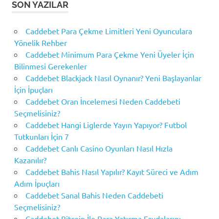
SON YAZILAR
Caddebet Para Çekme Limitleri Yeni Oyunculara
Yönelik Rehber
Caddebet Minimum Para Çekme Yeni Üyeler İçin
Bilinmesi Gerekenler
Caddebet Blackjack Nasıl Oynanır? Yeni Başlayanlar
İçin İpuçları
Caddebet Oran İncelemesi Neden Caddebeti
Seçmelisiniz?
Caddebet Hangi Liglerde Yayın Yapıyor? Futbol
Tutkunları İçin 7
Caddebet Canlı Casino Oyunları Nasıl Hızla
Kazanılır?
Caddebet Bahis Nasıl Yapılır? Kayıt Süreci ve Adım
Adım İpuçları
Caddebet Sanal Bahis Neden Caddebeti
Seçmelisiniz?
Caddebet Bitcoin İle Para Yatırma Faydalarını