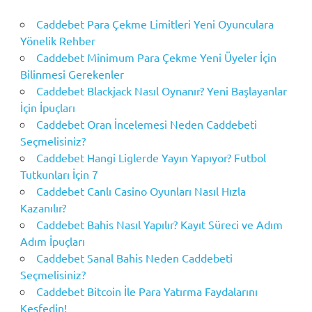
Caddebet Para Çekme Limitleri Yeni Oyunculara
Yönelik Rehber
Caddebet Minimum Para Çekme Yeni Üyeler İçin
Bilinmesi Gerekenler
Caddebet Blackjack Nasıl Oynanır? Yeni Başlayanlar
İçin İpuçları
Caddebet Oran İncelemesi Neden Caddebeti
Seçmelisiniz?
Caddebet Hangi Liglerde Yayın Yapıyor? Futbol
Tutkunları İçin 7
Caddebet Canlı Casino Oyunları Nasıl Hızla
Kazanılır?
Caddebet Bahis Nasıl Yapılır? Kayıt Süreci ve Adım
Adım İpuçları
Caddebet Sanal Bahis Neden Caddebeti
Seçmelisiniz?
Caddebet Bitcoin İle Para Yatırma Faydalarını
Keşfedin!