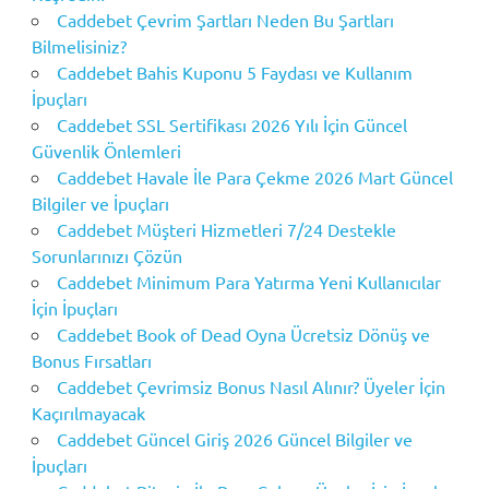
Caddebet Çevrim Şartları Neden Bu Şartları
Bilmelisiniz?
Caddebet Bahis Kuponu 5 Faydası ve Kullanım
İpuçları
Caddebet SSL Sertifikası 2026 Yılı İçin Güncel
Güvenlik Önlemleri
Caddebet Havale İle Para Çekme 2026 Mart Güncel
Bilgiler ve İpuçları
Caddebet Müşteri Hizmetleri 7/24 Destekle
Sorunlarınızı Çözün
Caddebet Minimum Para Yatırma Yeni Kullanıcılar
İçin İpuçları
Caddebet Book of Dead Oyna Ücretsiz Dönüş ve
Bonus Fırsatları
Caddebet Çevrimsiz Bonus Nasıl Alınır? Üyeler İçin
Kaçırılmayacak
Caddebet Güncel Giriş 2026 Güncel Bilgiler ve
İpuçları