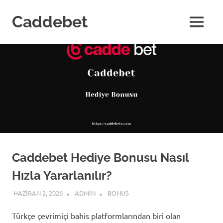
Skip
to
Caddebet
MENU
content
Caddebet Hediye Bonusu Nasıl
Hızla Yararlanılır?
HAZIRAN 2, 2026
ADMIN
BONUS
Türkçe çevrimiçi bahis platformlarından biri olan