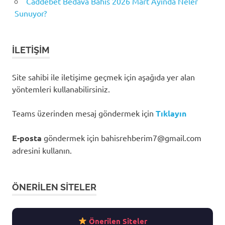
Caddebet Bedava Bahis 2026 Mart Ayında Neler
Sunuyor?
İLETIŞIM
Site sahibi ile iletişime geçmek için aşağıda yer alan
yöntemleri kullanabilirsiniz.
Teams üzerinden mesaj göndermek için
Tıklayın
E-posta
göndermek için
bahisrehberim7@gmail.com
adresini kullanın.
ÖNERILEN SITELER
Önerilen Siteler