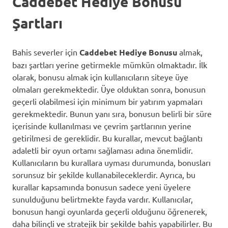
Caddebet Hediye Bonusu
Şartları
Bahis severler için
Caddebet Hediye Bonusu
almak,
bazı şartları yerine getirmekle mümkün olmaktadır. İlk
olarak, bonusu almak için kullanıcıların siteye üye
olmaları gerekmektedir. Üye olduktan sonra, bonusun
geçerli olabilmesi için minimum bir yatırım yapmaları
gerekmektedir. Bunun yanı sıra, bonusun belirli bir süre
içerisinde kullanılması ve çevrim şartlarının yerine
getirilmesi de gereklidir. Bu kurallar, mevcut bağlantı
adaletli bir oyun ortamı sağlaması adına önemlidir.
Kullanıcıların bu kurallara uyması durumunda, bonusları
sorunsuz bir şekilde kullanabileceklerdir. Ayrıca, bu
kurallar kapsamında bonusun sadece yeni üyelere
sunulduğunu belirtmekte fayda vardır. Kullanıcılar,
bonusun hangi oyunlarda geçerli olduğunu öğrenerek,
daha bilinçli ve stratejik bir şekilde bahis yapabilirler. Bu