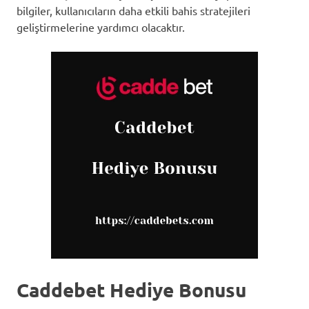
bilgiler, kullanıcıların daha etkili bahis stratejileri
geliştirmelerine yardımcı olacaktır.
Caddebet Hediye Bonusu