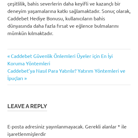
çeşitlilik, bahis severlerin daha keyifli ve kazançlı bir
deneyim yaşamalarına katkı sağlamaktadır. Sonuç olarak,
Caddebet Hediye Bonusu, kullanıcıların bahis
dünyasında daha fazla fırsat ve eğlence bulmalarını
mümkün kılmaktadır.
Bahis
Previous
Yazı
Caddebet Güvenlik Önlemleri Üyeler için En İyi
Avantajları
Post:
Koruma Yöntemleri
gezinmesi
Caddebet
Next
Caddebet’ya Nasıl Para Yatırılır? Yatırım Yöntemleri ve
Bonus
Post:
İpuçları
Hediye
Bonusu
LEAVE A REPLY
E-posta adresiniz yayınlanmayacak.
Gerekli alanlar
*
ile
işaretlenmişlerdir