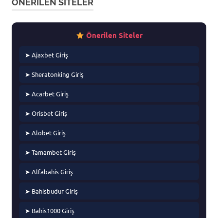
ÖNERILEN SITELER
Önerilen Siteler
➤ Ajaxbet Giriş
➤ Sheratonking Giriş
➤ Acarbet Giriş
➤ Orisbet Giriş
➤ Alobet Giriş
➤ Tamambet Giriş
➤ Alfabahis Giriş
➤ Bahisbudur Giriş
➤ Bahis1000 Giriş