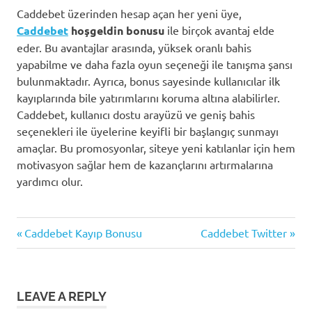
Caddebet üzerinden hesap açan her yeni üye,
Caddebet
hoşgeldin bonusu
ile birçok avantaj elde
eder. Bu avantajlar arasında, yüksek oranlı bahis
yapabilme ve daha fazla oyun seçeneği ile tanışma şansı
bulunmaktadır. Ayrıca, bonus sayesinde kullanıcılar ilk
kayıplarında bile yatırımlarını koruma altına alabilirler.
Caddebet, kullanıcı dostu arayüzü ve geniş bahis
seçenekleri ile üyelerine keyifli bir başlangıç sunmayı
amaçlar. Bu promosyonlar, siteye yeni katılanlar için hem
motivasyon sağlar hem de kazançlarını artırmalarına
yardımcı olur.
Previous
Next
Yazı
Caddebet Kayıp Bonusu
Caddebet Twitter
Post:
Post:
gezinmesi
LEAVE A REPLY