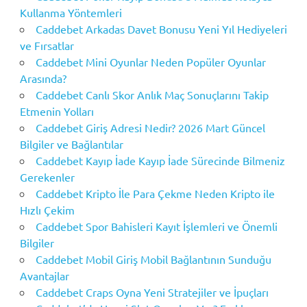
Kullanma Yöntemleri
Caddebet Arkadas Davet Bonusu Yeni Yıl Hediyeleri
ve Fırsatlar
Caddebet Mini Oyunlar Neden Popüler Oyunlar
Arasında?
Caddebet Canlı Skor Anlık Maç Sonuçlarını Takip
Etmenin Yolları
Caddebet Giriş Adresi Nedir? 2026 Mart Güncel
Bilgiler ve Bağlantılar
Caddebet Kayıp İade Kayıp İade Sürecinde Bilmeniz
Gerekenler
Caddebet Kripto İle Para Çekme Neden Kripto ile
Hızlı Çekim
Caddebet Spor Bahisleri Kayıt İşlemleri ve Önemli
Bilgiler
Caddebet Mobil Giriş Mobil Bağlantının Sunduğu
Avantajlar
Caddebet Craps Oyna Yeni Stratejiler ve İpuçları