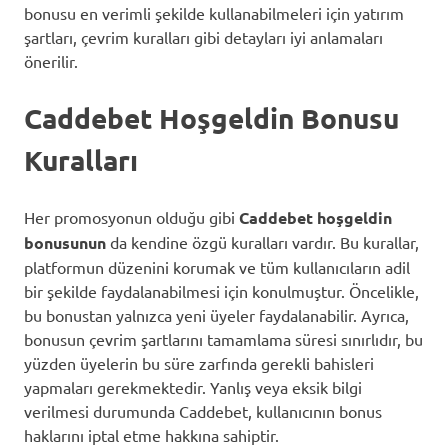
bonusu en verimli şekilde kullanabilmeleri için yatırım
şartları, çevrim kuralları gibi detayları iyi anlamaları
önerilir.
Caddebet Hoşgeldin Bonusu
Kuralları
Her promosyonun olduğu gibi
Caddebet hoşgeldin
bonusunun
da kendine özgü kuralları vardır. Bu kurallar,
platformun düzenini korumak ve tüm kullanıcıların adil
bir şekilde faydalanabilmesi için konulmuştur. Öncelikle,
bu bonustan yalnızca yeni üyeler faydalanabilir. Ayrıca,
bonusun çevrim şartlarını tamamlama süresi sınırlıdır, bu
yüzden üyelerin bu süre zarfında gerekli bahisleri
yapmaları gerekmektedir. Yanlış veya eksik bilgi
verilmesi durumunda Caddebet, kullanıcının bonus
haklarını iptal etme hakkına sahiptir.