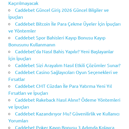
Kaçırılmayacak
Caddebet Güncel Giriş 2026 Güncel Bilgiler ve
İpuçları
Caddebet Bitcoin İle Para Çekme Üyeler İçin İpuçları
ve Yöntemler
Caddebet Spor Bahisleri Kayıp Bonusu Kayıp
Bonusunu Kullanmanın
Caddebet’da Nasıl Bahis Yapılır? Yeni Başlayanlar
İçin İpuçları
Caddebet Sizi Arayalım Nasıl Etkili Çözümler Sunar?
Caddebet Casino Sağlayıcıları Oyun Seçenekleri ve
Fırsatlar
Caddebet CMT Cüzdan İle Para Yatırma Yeni Yıl
Fırsatları ve İpuçları
Caddebet Rakeback Nasıl Alınır? Ödeme Yöntemleri
ve İpuçları
Caddebet Kazandırıyor Mu? Güvenilirlik ve Kullanıcı
Yorumları
Caddebet Poker Kayıp Bonusu 3 Adımda Kolayca