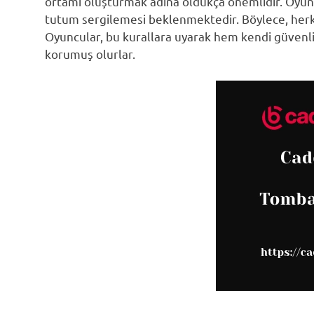
ortamı oluşturmak adına oldukça önemlidir. Oyun s
tutum sergilemesi beklenmektedir. Böylece, herkes
Oyuncular, bu kurallara uyarak hem kendi güvenli
korumuş olurlar.