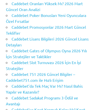
Caddebet Oranları Yüksek Mı? 2026 Mart
Güncel Oran Analizi
Caddebet Poker Bonusları Yeni Oyunculara
Özel Fırsatlar
Caddebet Promosyonlar 2026 Mart Güncel
Teklifler
Caddebet Lisans Bilgileri 2026 Güncel Lisans
Detayları
Caddebet Gates of Olympus Oyna 2026 Yılı
İçin Stratejiler ve Taktikler
Caddebet Slot Turnuvası 2026 İçin En İyi
Stratejiler
Caddebet 751 2026 Güncel Bilgiler –
Caddebet751.com ile Hızlı Erişim
Caddebet’da Tek Maç Var Mı? Nasıl Bahis
Yapılır ve Kazanılır?
Caddebet Sadakat Programı 3 Ödül ve
Avantajı
Caddebet’ya Kayıt Yapmak Kolay Mı? Kayıt