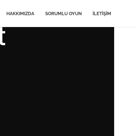
HAKKIMIZDA
SORUMLU OYUN
İLETIŞIM