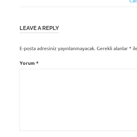
Cad
gezinmesi
Çevrimiçi
Pos
Oyun
Tombala
Kuralları
LEAVE A REPLY
E-posta adresiniz yayınlanmayacak.
Gerekli alanlar
*
il
Yorum
*