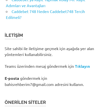
Adımları ve Avantajları
Caddebet 748 Neden Caddebet748 Tercih
Edilmeli?
İLETIŞIM
Site sahibi ile iletişime geçmek için aşağıda yer alan
yöntemleri kullanabilirsiniz.
Teams üzerinden mesaj göndermek için
Tıklayın
E-posta
göndermek için
bahisrehberim7@gmail.com
adresini kullanın.
ÖNERILEN SITELER