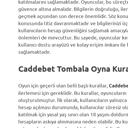
katılmalarını sağlamaktadır. Oyuncular, bu süreçte
güvence altına almalıdır. Bilgilerin doğruluğu, ile
geçmek açısından son derece önemlidir. Söz konusu 
konusunda titiz davranmaktadır ve bilgilerinizi ü
kullanıcıların hesap güvenliğini sağlamak amacıyla
önlemleri de mevcuttur. Bu sayede, oyuncular ken
kullanıcı dostu arayüzü ve kolay erişim imkanı il
sağlamaktadır.
Caddebet Tombala Oyna Kura
Oyun için geçerli olan belli başlı kurallar,
Caddebe
ilerlemesi için gereklidir. Bu kurallar, oyuncular
oluşturulmuştur. İlk olarak, kullanıcıların yalnızca
hesap açılması durumunda, kullanıcılar süresiz ol
katılmak için yasal yaş sınırı olan 18 yaşını dold
hesapların askıya alınmasına neden olabilir. Bu kur