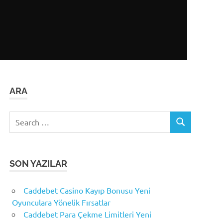
ARA
Search
SEARCH
for:
SON YAZILAR
Caddebet Casino Kayıp Bonusu Yeni
Oyunculara Yönelik Fırsatlar
Caddebet Para Çekme Limitleri Yeni