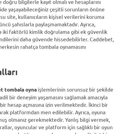
 doğru bilgilerle kayıt olmalı ve hesaplarını
ride yaşayabileceğiniz çeşitli sorunların önüne
site, kullanıcıların kişisel verilerini koruma
çüncü şahıslarla paylaşmamaktadır. Ayrıca,
 iki faktörlü kimlik doğrulama gibi ek güvenlik
dilerini daha güvende hissedebilirler. Caddebet,
e herkesin rahatça tombala oynamasını
lları
işlemlerinin sorunsuz bir şekilde
t tombala oyna
ın adil bir deneyim yaşamasını sağlamak amacıyla
 bir hesap açmasına izin verilmektedir. İkinci bir
arak platformdan men edilebilir. Ayrıca, oyuna
urmuş olmanız gerekmektedir. Yanlış bilgi vermek,
allar, oyuncular ve platform için sağlıklı bir oyun