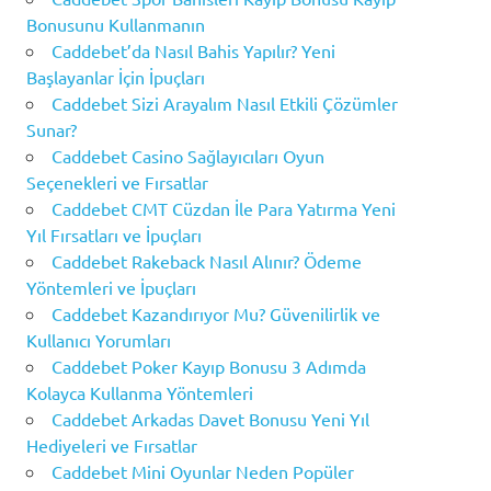
Bonusunu Kullanmanın
Caddebet’da Nasıl Bahis Yapılır? Yeni
Başlayanlar İçin İpuçları
Caddebet Sizi Arayalım Nasıl Etkili Çözümler
Sunar?
Caddebet Casino Sağlayıcıları Oyun
Seçenekleri ve Fırsatlar
Caddebet CMT Cüzdan İle Para Yatırma Yeni
Yıl Fırsatları ve İpuçları
Caddebet Rakeback Nasıl Alınır? Ödeme
Yöntemleri ve İpuçları
Caddebet Kazandırıyor Mu? Güvenilirlik ve
Kullanıcı Yorumları
Caddebet Poker Kayıp Bonusu 3 Adımda
Kolayca Kullanma Yöntemleri
Caddebet Arkadas Davet Bonusu Yeni Yıl
Hediyeleri ve Fırsatlar
Caddebet Mini Oyunlar Neden Popüler